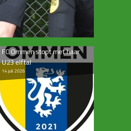
FC Ommen stopt met haar
U23 elftal
14
juli 2026