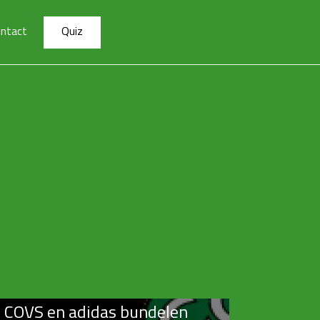
ntact
Quiz
COVS en adidas bundelen