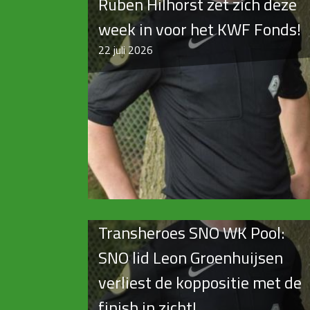
Ruben Hilhorst zet zich deze
week in voor het KWF Fonds!
22
juli 2026
Transheroes SNO WK Pool:
SNO lid Leon Groenhuijsen
verliest de koppositie met de
finish in zicht!