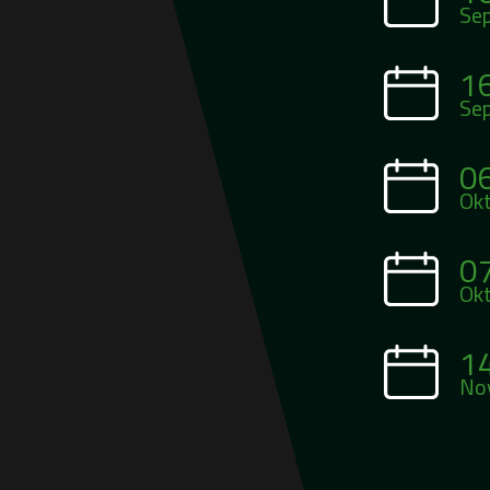
Se
1
Se
0
Ok
0
Ok
1
No