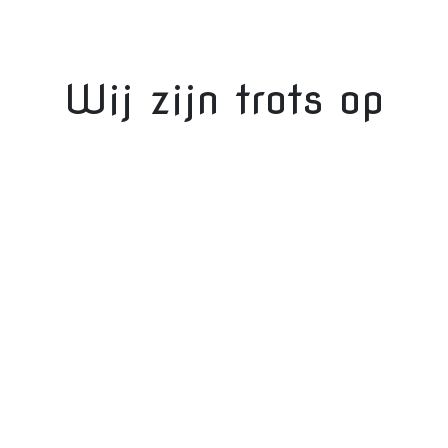
Wij zijn trots op
onze sponsoren
Ontwerp & realisatie door:
Bandwerk merkenbouwers