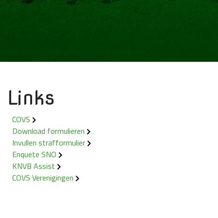
Links
COVS
Download formulieren
Invullen strafformulier
Enquete SNO
KNVB Assist
COVS Verenigingen