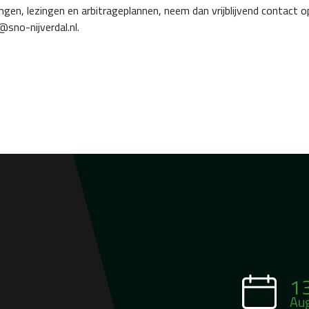
ngen, lezingen en arbitrageplannen, neem dan vrijblijvend contact o
@sno-nijverdal.nl.
1
Au