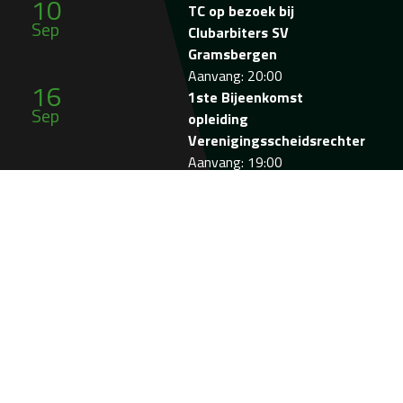
10
TC op bezoek bij
Sep
Clubarbiters SV
Gramsbergen
Aanvang: 20:00
16
1ste Bijeenkomst
Sep
opleiding
Verenigingsscheidsrechter
Aanvang: 19:00
06
Clubavond Serdar
Okt
Gözübüyük
Aanvang: 20:00
07
2de Bijeenkomst
Okt
opleiding
Verenigingsscheidsrechter
Aanvang: 19:00
Bekijk de agenda