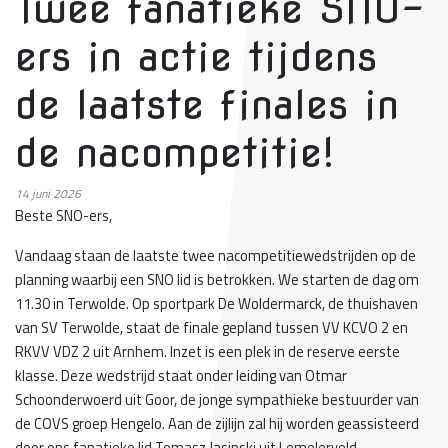
Twee fanatieke SNO-
ers in actie tijdens
de laatste finales in
de nacompetitie!
14
juni 2026
Beste SNO-ers,
Vandaag staan de laatste twee nacompetitiewedstrijden op de
planning waarbij een SNO lid is betrokken.
We starten de dag om
11.30 in Terwolde. Op sportpark De Woldermarck, de thuishaven
van SV Terwolde, staat de finale gepland tussen VV KCVO 2 en
RKVV VDZ 2 uit Arnhem. Inzet is een plek in de reserve eerste
klasse. Deze wedstrijd staat onder leiding van Otmar
Schoonderwoerd uit Goor, de jonge sympathieke bestuurder van
de COVS groep Hengelo. Aan de zijlijn zal hij worden geassisteerd
door ons fanatieke lid Tomasz Jasinski uit Lemelerveld.