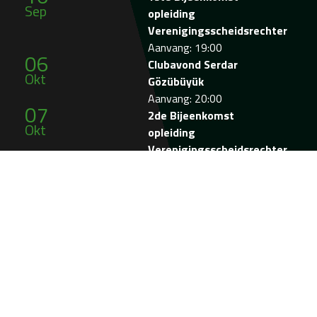
Sep
opleiding
Verenigingsscheidsrechter
Aanvang: 19:00
06
Clubavond Serdar
Okt
Gözübüyük
Aanvang: 20:00
07
2de Bijeenkomst
Okt
opleiding
Verenigingsscheidsrechter
Aanvang: 19:00
14
3de Bijeenkomst
Nov
opleiding
Verenigingsscheidsrechter
(Praktijkdag RKSV De
Zweef)
Aanvang: 10:00