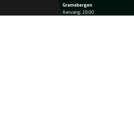
Gramsbergen
Aanvang: 20:00
16
1ste Bijeenkomst
Sep
opleiding
Verenigingsscheidsrechter
Aanvang: 19:00
06
Clubavond Serdar
Okt
Gözübüyük
Aanvang: 20:00
07
2de Bijeenkomst
Okt
opleiding
Verenigingsscheidsrechter
Aanvang: 19:00
Bekijk de agenda