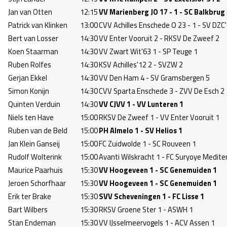
Jan van Otten
12:15
VV Marienberg JO 17 - 1 - SC Balkbrug 
Patrick van Klinken
13:00
CVV Achilles Enschede O 23 - 1 - SV DZC'
Bert van Losser
14:30
VV Enter Vooruit 2 - RKSV De Zweef 2
Koen Staarman
14:30
VV Zwart Wit'63 1 - SP Teuge 1
Ruben Rolfes
14:30
KSV Achilles'12 2 - SVZW 2
Gerjan Ekkel
14:30
VV Den Ham 4 - SV Gramsbergen 5
Simon Konijn
14:30
CVV Sparta Enschede 3 - ZVV De Esch 2
Quinten Verduin
14:30
VV CJVV 1 - VV Lunteren 1
Niels ten Have
15:00
RKSV De Zweef 1 - VV Enter Vooruit 1
Ruben van de Beld
15:00
PH Almelo 1 - SV Helios 1
Jan Klein Ganseij
15:00
FC Zuidwolde 1 - SC Rouveen 1
Rudolf Wolterink
15:00
Avanti Wilskracht 1 - FC Suryoye Medite
Maurice Paarhuis
15:30
VV Hoogeveen 1 - SC Genemuiden 1
Jeroen Schorfhaar
15:30
VV Hoogeveen 1 - SC Genemuiden 1
Erik ter Brake
15:30
SVV Scheveningen 1 - FC Lisse 1
Bart Wilbers
15:30
RKSV Groene Ster 1 - ASWH 1
Stan Endeman
15:30
VV IJsselmeervogels 1 - ACV Assen 1