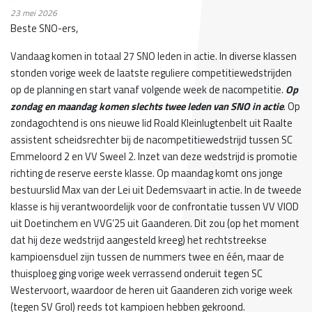
23
mei 2026
Beste SNO-ers,
Vandaag komen in totaal 27 SNO leden in actie. In diverse klassen
stonden vorige week de laatste reguliere competitiewedstrijden
op de planning en start vanaf volgende week de nacompetitie.
Op
zondag en maandag komen slechts twee leden van SNO in actie
. Op
zondagochtend is ons nieuwe lid Roald Kleinlugtenbelt uit Raalte
assistent scheidsrechter bij de nacompetitiewedstrijd tussen SC
Emmeloord 2 en VV Sweel 2. Inzet van deze wedstrijd is promotie
richting de reserve eerste klasse. Op maandag komt ons jonge
bestuurslid Max van der Lei uit Dedemsvaart in actie. In de tweede
klasse is hij verantwoordelijk voor de confrontatie tussen VV VIOD
uit Doetinchem en VVG’25 uit Gaanderen. Dit zou (op het moment
dat hij deze wedstrijd aangesteld kreeg) het rechtstreekse
kampioensduel zijn tussen de nummers twee en één, maar de
thuisploeg ging vorige week verrassend onderuit tegen SC
Westervoort, waardoor de heren uit Gaanderen zich vorige week
(tegen SV Grol) reeds tot kampioen hebben gekroond.