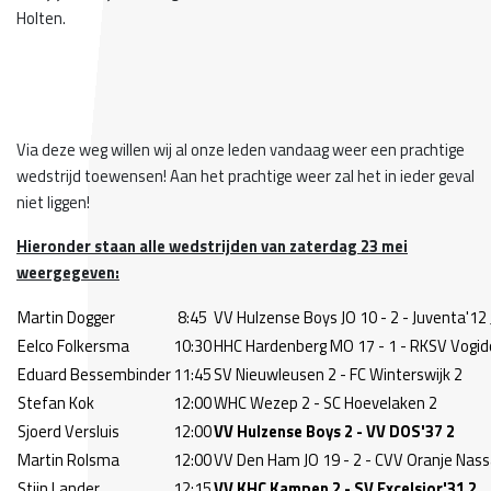
Holten.
Via deze weg willen wij al onze leden vandaag weer een prachtige
wedstrijd toewensen! Aan het prachtige weer zal het in ieder geval
niet liggen!
Hieronder staan alle wedstrijden van zaterdag 23 mei
weergegeven:
Martin Dogger
8:45
VV Hulzense Boys JO 10 - 2 - Juventa'12 
Eelco Folkersma
10:30
HHC Hardenberg MO 17 - 1 - RKSV Vogid
Eduard Bessembinder
11:45
SV Nieuwleusen 2 - FC Winterswijk 2
Stefan Kok
12:00
WHC Wezep 2 - SC Hoevelaken 2
Sjoerd Versluis
12:00
VV Hulzense Boys 2 - VV DOS'37 2
Martin Rolsma
12:00
VV Den Ham JO 19 - 2 - CVV Oranje Nassa
Stijn Lander
12:15
VV KHC Kampen 2 - SV Excelsior'31 2