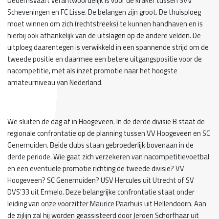
Dedemsvaart verantwoordelijk is voor de kraker tussen SVV
Scheveningen en FC Lisse. De belangen zijn groot. De thuisploeg
moet winnen om zich (rechtstreeks) te kunnen handhaven en is
hierbij ook afhankelijk van de uitslagen op de andere velden. De
uitploeg daarentegen is verwikkeld in een spannende strijd om de
tweede positie en daarmee een betere uitgangspositie voor de
nacompetitie, met als inzet promotie naar het hoogste
amateurniveau van Nederland.
We sluiten de dag af in Hoogeveen. In de derde divisie B staat de
regionale confrontatie op de planning tussen VV Hoogeveen en SC
Genemuiden. Beide clubs staan gebroederlijk bovenaan in de
derde periode. Wie gaat zich verzekeren van nacompetitievoetbal
en een eventuele promotie richting de tweede divisie? VV
Hoogeveen? SC Genemuiden? USV Hercules uit Utrecht of SV
DVS’33 uit Ermelo. Deze belangrijke confrontatie staat onder
leiding van onze voorzitter Maurice Paarhuis uit Hellendoorn. Aan
de zijlijn zal hij worden geassisteerd door Jeroen Schorfhaar uit