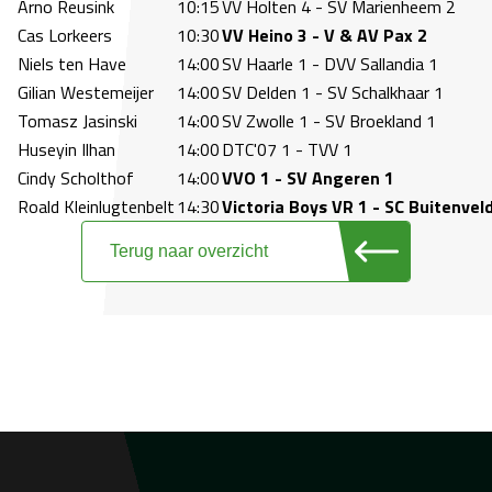
Arno Reusink
10:15
VV Holten 4 - SV Marienheem 2
Cas Lorkeers
10:30
VV Heino 3 - V & AV Pax 2
Niels ten Have
14:00
SV Haarle 1 - DVV Sallandia 1
Gilian Westemeijer
14:00
SV Delden 1 - SV Schalkhaar 1
Tomasz Jasinski
14:00
SV Zwolle 1 - SV Broekland 1
Huseyin Ilhan
14:00
DTC'07 1 - TVV 1
Cindy Scholthof
14:00
VVO 1 - SV Angeren 1
Roald Kleinlugtenbelt
14:30
Victoria Boys VR 1 - SC Buitenvel
Terug naar overzicht