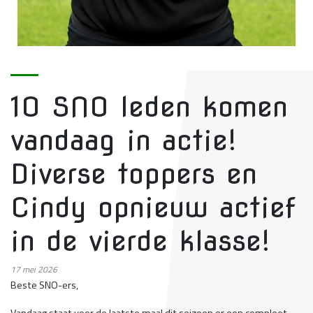
10 SNO leden komen
vandaag in actie!
Diverse toppers en
Cindy opnieuw actief
in de vierde klasse!
17
mei 2026
Beste SNO-ers,
Vandaag staat voor de laatste maal dit seizoen er een compleet