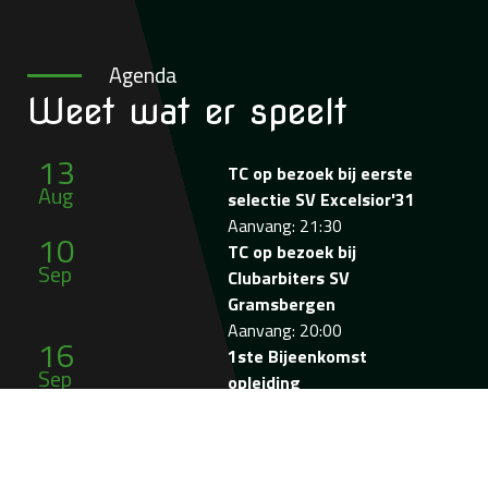
Agenda
Weet wat
er speelt
13
TC op bezoek bij eerste
Aug
selectie SV Excelsior'31
Aanvang: 21:30
10
TC op bezoek bij
Sep
Clubarbiters SV
Gramsbergen
Aanvang: 20:00
16
1ste Bijeenkomst
Sep
opleiding
Verenigingsscheidsrechter
Aanvang: 19:00
06
Clubavond Serdar
Okt
Gözübüyük