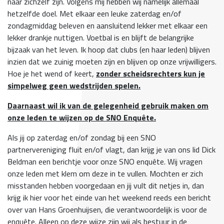
naar zichzelf zijn. Volgens mij hebben wij namelijk allemaal
hetzelfde doel. Met elkaar een leuke zaterdag en/of
zondagmiddag beleven en aansluitend lekker met elkaar een
lekker drankje nuttigen. Voetbal is en blijft de belangrijke
bijzaak van het leven. Ik hoop dat clubs (en haar leden) blijven
inzien dat we zuinig moeten zijn en blijven op onze vrijwilligers.
Hoe je het wend of keert,
zonder scheidsrechters kun je
simpelweg geen wedstrijden spelen.
Daarnaast wil ik van de gelegenheid gebruik maken om
onze leden te wijzen op de SNO Enquête.
Als jij op zaterdag en/of zondag bij een SNO
partnervereniging fluit en/of vlagt, dan krijg je van ons lid Dick
Beldman een berichtje voor onze SNO enquête. Wij vragen
onze leden met klem om deze in te vullen. Mochten er zich
misstanden hebben voorgedaan en jij vult dit netjes in, dan
krijg ik hier voor het einde van het weekend reeds een bericht
over van Hans Groenhuijsen, die verantwoordelijk is voor de
enquête. Alleen op deze wijze zijn wij als bestuur in de