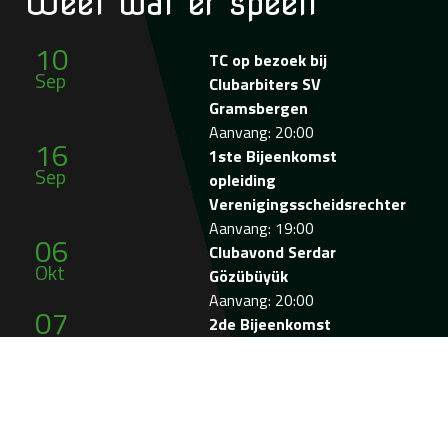
Weet wat
er speelt
10
TC op bezoek bij
Sep
Clubarbiters SV
Gramsbergen
Aanvang: 20:00
16
1ste Bijeenkomst
Sep
opleiding
Verenigingsscheidsrechter
Aanvang: 19:00
06
Clubavond Serdar
Okt
Gözübüyük
Aanvang: 20:00
07
2de Bijeenkomst
Okt
opleiding
Verenigingsscheidsrechter
Aanvang: 19:00
14
3de Bijeenkomst
Nov
opleiding