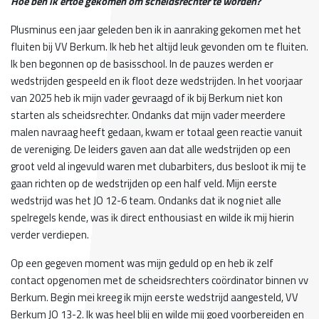
Hoe ben ik ertoe gekomen om scheidsrechter te worden?
Plusminus een jaar geleden ben ik in aanraking gekomen met het
fluiten bij VV Berkum. Ik heb het altijd leuk gevonden om te fluiten.
Ik ben begonnen op de basisschool. In de pauzes werden er
wedstrijden gespeeld en ik floot deze wedstrijden. In het voorjaar
van 2025 heb ik mijn vader gevraagd of ik bij Berkum niet kon
starten als scheidsrechter. Ondanks dat mijn vader meerdere
malen navraag heeft gedaan, kwam er totaal geen reactie vanuit
de vereniging. De leiders gaven aan dat alle wedstrijden op een
groot veld al ingevuld waren met clubarbiters, dus besloot ik mij te
gaan richten op de wedstrijden op een half veld. Mijn eerste
wedstrijd was het JO 12-6 team. Ondanks dat ik nog niet alle
spelregels kende, was ik direct enthousiast en wilde ik mij hierin
verder verdiepen.
Op een gegeven moment was mijn geduld op en heb ik zelf
contact opgenomen met de scheidsrechters coördinator binnen vv
Berkum. Begin mei kreeg ik mijn eerste wedstrijd aangesteld, VV
Berkum JO 13-2. Ik was heel blij en wilde mij goed voorbereiden en