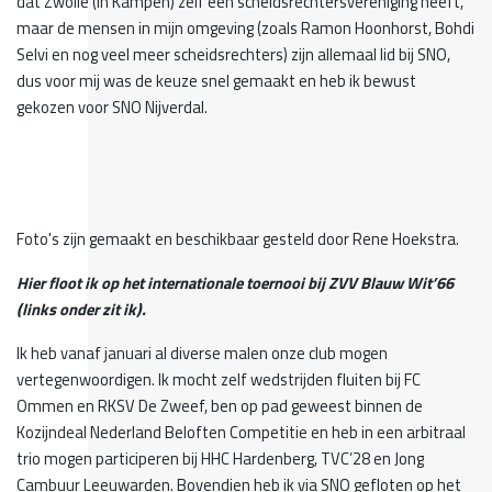
dat Zwolle (in Kampen) zelf een scheidsrechtersvereniging heeft,
maar de mensen in mijn omgeving (zoals Ramon Hoonhorst, Bohdi
Selvi en nog veel meer scheidsrechters) zijn allemaal lid bij SNO,
dus voor mij was de keuze snel gemaakt en heb ik bewust
gekozen voor SNO Nijverdal.
Foto's zijn gemaakt en beschikbaar gesteld door Rene Hoekstra.
Hier floot ik op het internationale toernooi bij ZVV Blauw Wit’66
(links onder zit ik).
Ik heb vanaf januari al diverse malen onze club mogen
vertegenwoordigen. Ik mocht zelf wedstrijden fluiten bij FC
Ommen en RKSV De Zweef, ben op pad geweest binnen de
Kozijndeal Nederland Beloften Competitie en heb in een arbitraal
trio mogen participeren bij HHC Hardenberg, TVC’28 en Jong
Cambuur Leeuwarden. Bovendien heb ik via SNO gefloten op het