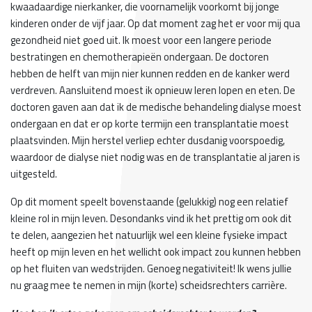
kwaadaardige nierkanker, die voornamelijk voorkomt bij jonge
kinderen onder de vijf jaar. Op dat moment zag het er voor mij qua
gezondheid niet goed uit. Ik moest voor een langere periode
bestratingen en chemotherapieën ondergaan. De doctoren
hebben de helft van mijn nier kunnen redden en de kanker werd
verdreven. Aansluitend moest ik opnieuw leren lopen en eten. De
doctoren gaven aan dat ik de medische behandeling dialyse moest
ondergaan en dat er op korte termijn een transplantatie moest
plaatsvinden. Mijn herstel verliep echter dusdanig voorspoedig,
waardoor de dialyse niet nodig was en de transplantatie al jaren is
uitgesteld.
Op dit moment speelt bovenstaande (gelukkig) nog een relatief
kleine rol in mijn leven. Desondanks vind ik het prettig om ook dit
te delen, aangezien het natuurlijk wel een kleine fysieke impact
heeft op mijn leven en het wellicht ook impact zou kunnen hebben
op het fluiten van wedstrijden. Genoeg negativiteit! Ik wens jullie
nu graag mee te nemen in mijn (korte) scheidsrechters carrière.