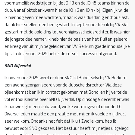
voornamelijk wedstrijden bij de JO 13 en de JO 15 teams binnen de
club. Vanaf oktober kwam hier de JO 16 en JO 17 bij. Eigenlijk wilde
ik hier nog even mee wachten, maar ik was dusdanig enthousiast,
dat ik hier sneller mee ben gestart. In september ben ik bij VV SVI
gestart met de opleiding tot verenigingsscheidsrechter. Ik was hier
de jongste deelnemer. Ik heb hier de basis van het fluiten geleerd
en kreeg vanuit mijn begeleider van VV Berkum goede inhoudelijke
tips. In december 2025 heb ik de cursus succesvol afgerond.
SNO Nijverdal
Ik november 2025 werd er door SNO lid Bohdi Selvi bij VV Berkum
een avond georganiseerd voor de clubscheidsrechter. Via deze
bijeenkomst ben ik in contact gekomen met Bohdi en hij vertelde
vol enthousiasme over SNO Nijverdal. Op dinsdag 9 december was
ik aanwezig bij een clubavond, welke werd ingevuld door de TC.
Diverse leden maakte een praatje met mij en ik voelde mij direct
zeer welkom. Ondanks het feit dat ik uit Zwolle kom, heb ik
bewust voor SNO gekozen. Het bestuur heeft mij netjes uitgelegd