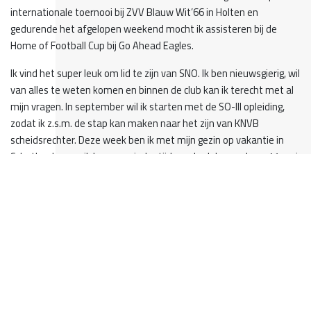
internationale toernooi bij ZVV Blauw Wit’66 in Holten en
gedurende het afgelopen weekend mocht ik assisteren bij de
Home of Football Cup bij Go Ahead Eagles.
Ik vind het super leuk om lid te zijn van SNO. Ik ben nieuwsgierig, wil
van alles te weten komen en binnen de club kan ik terecht met al
mijn vragen. In september wil ik starten met de SO-III opleiding,
zodat ik z.s.m. de stap kan maken naar het zijn van KNVB
scheidsrechter. Deze week ben ik met mijn gezin op vakantie in
Schotland, maar ik hoop eenieder tijdens de clubavond van 11 mei
met ESPN verslaggever Tijmen van Wissing nader te leren kennen.
Een sportieve groet,
Cas Pals
Terug naar overzicht