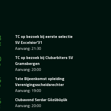
3
TC op bezoek bij eerste selectie
g
SV Excelsior'31
Aanvang: 21:30
0
TC op bezoek bij Clubarbiters SV
p
Gramsbergen
Aanvang: 20:00
6
1ste Bijeenkomst opleiding
p
Verenigingsscheidsrechter
Aanvang: 19:00
6
Clubavond Serdar Gözübüyük
t
Aanvang: 20:00