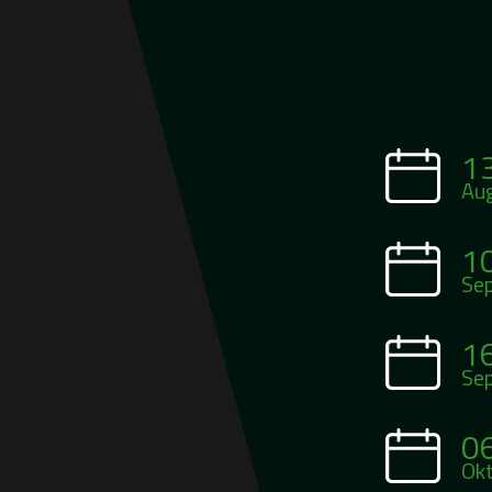
1
Au
1
Se
1
Se
0
Ok