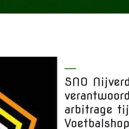
SNO Nijverd
verantwoord
arbitrage ti
Voetbalshop