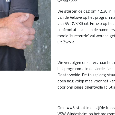
wedstrijden.
We starten de dag om 12.30 in Ha
van de Veluwe op het programma
van SV DVS’33 uit Ermelo op het
confrontatie tussen de nummers ze
mooie ‘burenruzie’ zal worden ge
uit Zwolle.
We vervolgen onze reis naar het
het programma in de vierde klas
Oosterwolde. De thuisploeg staat
doen nog volop mee voor het ka
door ons jonge talentvolle lid Stij
Om 14.45 staat in de vijfde klas
VSW Windesheim op het programm