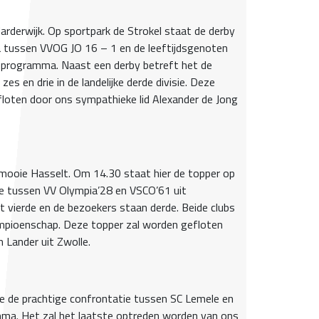
rderwijk. Op sportpark de Strokel staat de derby
 tussen VVOG JO 16 – 1 en de leeftijdsgenoten
 programma. Naast een derby betreft het de
s en drie in de landelijke derde divisie. Deze
floten door ons sympathieke lid Alexander de Jong
 mooie Hasselt. Om 14.30 staat hier de topper op
se tussen VV Olympia’28 en VSCO’61 uit
 vierde en de bezoekers staan derde. Beide clubs
mpioenschap. Deze topper zal worden gefloten
n Lander uit Zwolle.
se de prachtige confrontatie tussen SC Lemele en
a. Het zal het laatste optreden worden van ons