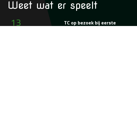
Weet wat
er speelt
13
TC op bezoek bij eerste
Aug
selectie SV Excelsior'31
Aanvang: 21:30
10
TC op bezoek bij
Sep
Clubarbiters SV
Gramsbergen
Aanvang: 20:00
16
1ste Bijeenkomst
Sep
opleiding
Verenigingsscheidsrechter
Aanvang: 19:00
06
Clubavond Serdar
Okt
Gözübüyük
Aanvang: 20:00
07
2de Bijeenkomst
Okt
opleiding