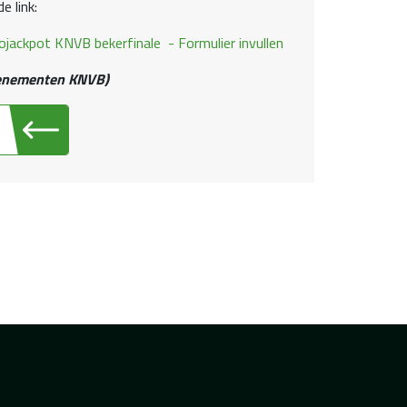
e link:
rojackpot KNVB bekerfinale - Formulier invullen
venementen KNVB)