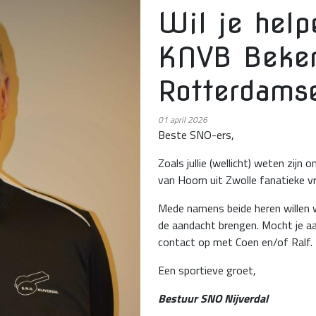
Wil je help
KNVB Beker
Rotterdams
01
april 2026
Beste SNO-ers,
Zoals jullie (wellicht) weten zijn
van Hoorn uit Zwolle fanatieke vri
Mede namens beide heren willen w
de aandacht brengen. Mocht je a
contact op met Coen en/of Ralf.
Een sportieve groet,
Bestuur SNO Nijverdal