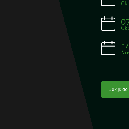
Ok
0
Ok
1
No
Bekijk de