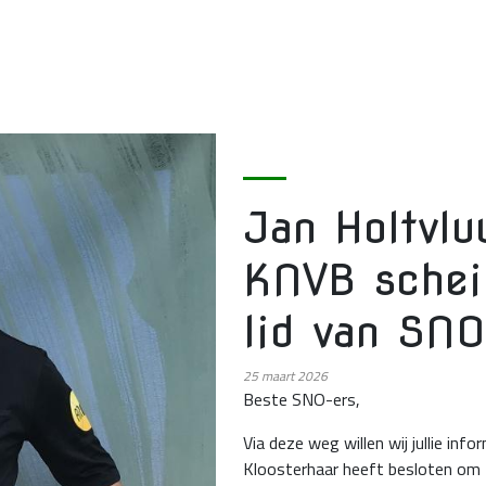
Jan Holtvlu
KNVB scheid
lid van SNO
25
maart 2026
Beste SNO-ers,
Via deze weg willen wij jullie inf
Kloosterhaar heeft besloten om t