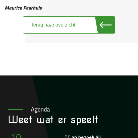
Maurice Paarhuis
Terug naar overzicht
Agenda
Weet wat
er speelt
10
TC op bezoek bij