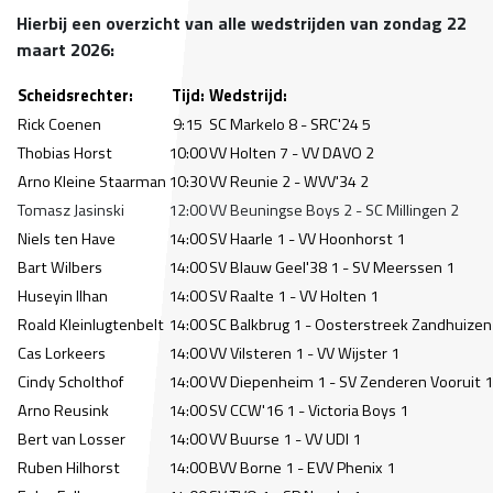
Hierbij een overzicht van alle wedstrijden van zondag 22
maart 2026:
Scheidsrechter:
Tijd:
Wedstrijd:
Rick Coenen
9:15
SC Markelo 8 - SRC'24 5
Thobias Horst
10:00
VV Holten 7 - VV DAVO 2
Arno Kleine Staarman
10:30
VV Reunie 2 - WVV'34 2
Tomasz Jasinski
12:00
VV Beuningse Boys 2 - SC Millingen 2
Niels ten Have
14:00
SV Haarle 1 - VV Hoonhorst 1
Bart Wilbers
14:00
SV Blauw Geel'38 1 - SV Meerssen 1
Huseyin Ilhan
14:00
SV Raalte 1 - VV Holten 1
Roald Kleinlugtenbelt
14:00
SC Balkbrug 1 - Oosterstreek Zandhuizen
Cas Lorkeers
14:00
VV Vilsteren 1 - VV Wijster 1
Cindy Scholthof
14:00
VV Diepenheim 1 - SV Zenderen Vooruit 1
Arno Reusink
14:00
SV CCW'16 1 - Victoria Boys 1
Bert van Losser
14:00
VV Buurse 1 - VV UDI 1
Ruben Hilhorst
14:00
BVV Borne 1 - EVV Phenix 1