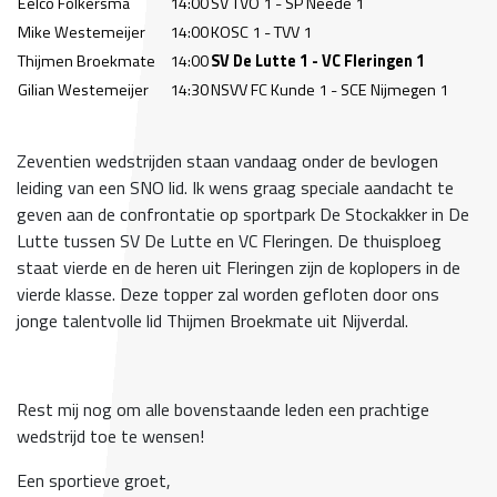
Eelco Folkersma
14:00
SV TVO 1 - SP Neede 1
Mike Westemeijer
14:00
KOSC 1 - TVV 1
Thijmen Broekmate
14:00
SV De Lutte 1 - VC Fleringen 1
Gilian Westemeijer
14:30
NSVV FC Kunde 1 - SCE Nijmegen 1
Zeventien wedstrijden staan vandaag onder de bevlogen
leiding van een SNO lid. Ik wens graag speciale aandacht te
geven aan de confrontatie op sportpark De Stockakker in De
Lutte tussen SV De Lutte en VC Fleringen. De thuisploeg
staat vierde en de heren uit Fleringen zijn de koplopers in de
vierde klasse. Deze topper zal worden gefloten door ons
jonge talentvolle lid Thijmen Broekmate uit Nijverdal.
Rest mij nog om alle bovenstaande leden een prachtige
wedstrijd toe te wensen!
Een sportieve groet,