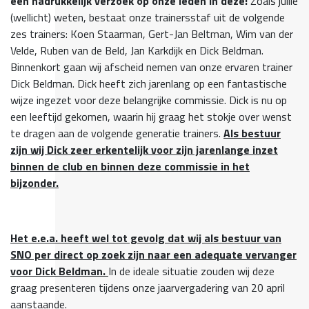
een nadrukkelijk verzoek op onze leden in deze!
Zoals jullie
(wellicht) weten, bestaat onze trainersstaf uit de volgende
zes trainers: Koen Staarman, Gert-Jan Beltman, Wim van der
Velde, Ruben van de Beld, Jan Karkdijk en Dick Beldman.
Binnenkort gaan wij afscheid nemen van onze ervaren trainer
Dick Beldman. Dick heeft zich jarenlang op een fantastische
wijze ingezet voor deze belangrijke commissie. Dick is nu op
een leeftijd gekomen, waarin hij graag het stokje over wenst
te dragen aan de volgende generatie trainers.
Als bestuur
zijn wij Dick zeer erkentelijk voor zijn jarenlange inzet
binnen de club en binnen deze commissie in het
bijzonder.
Het e.e.a. heeft wel tot gevolg dat wij als bestuur van
SNO per direct op zoek zijn naar een adequate vervanger
voor Dick Beldman.
In de ideale situatie zouden wij deze
graag presenteren tijdens onze jaarvergadering van 20 april
aanstaande.