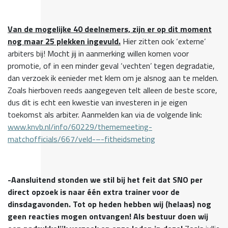
Van de mogelijke 40 deelnemers, zijn er op dit moment
nog maar 25 plekken ingevuld.
Hier zitten ook ‘externe’
arbiters bij! Mocht jij in aanmerking willen komen voor
promotie, of in een minder geval ‘vechten’ tegen degradatie,
dan verzoek ik eenieder met klem om je alsnog aan te melden.
Zoals hierboven reeds aangegeven telt alleen de beste score,
dus dit is echt een kwestie van investeren in je eigen
toekomst als arbiter. Aanmelden kan via de volgende link:
www.knvb.nl/info/60229/thememeeting-
matchofficials/667/veld-–-fitheidsmeting
-Aansluitend stonden we stil bij het feit dat SNO per
direct opzoek is naar één extra trainer voor de
dinsdagavonden. Tot op heden hebben wij (helaas) nog
geen reacties mogen ontvangen! Als bestuur doen wij