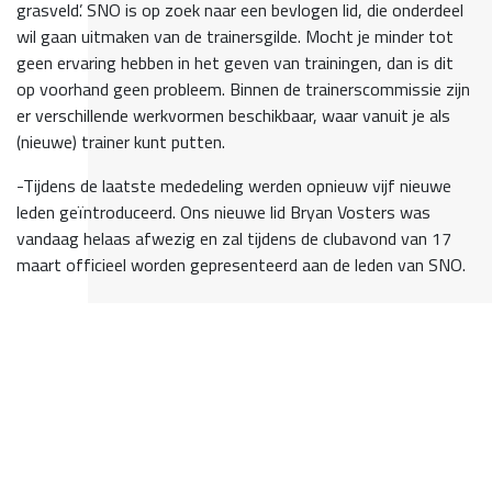
grasveld’. SNO is op zoek naar een bevlogen lid, die onderdeel
wil gaan uitmaken van de trainersgilde. Mocht je minder tot
geen ervaring hebben in het geven van trainingen, dan is dit
op voorhand geen probleem. Binnen de trainerscommissie zijn
er verschillende werkvormen beschikbaar, waar vanuit je als
(nieuwe) trainer kunt putten.
-Tijdens de laatste mededeling werden opnieuw vijf nieuwe
leden geïntroduceerd. Ons nieuwe lid Bryan Vosters was
vandaag helaas afwezig en zal tijdens de clubavond van 17
maart officieel worden gepresenteerd aan de leden van SNO.
Het eerste nieuwe lid was
Bart Wilbers uit Nijverdal.
Bart is
24 jaar en als
assistent scheidsrechter actief in de
landelijke ASR groep B
en vlagt zijn wedstrijden in de derde
en vierde divisie. Bart werd geïntroduceerd aan zijn SNO
buddy, ons vrouwelijke lid
Cindy Scholthof.