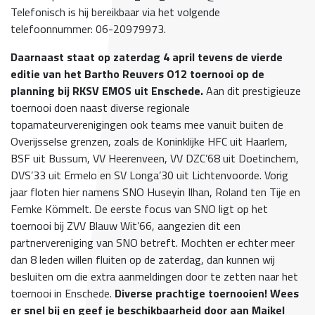
Telefonisch is hij bereikbaar via het volgende
telefoonnummer: 06-20979973.
Daarnaast staat op zaterdag 4 april tevens de vierde
editie van het Bartho Reuvers O12 toernooi op de
planning bij RKSV EMOS uit Enschede.
Aan dit prestigieuze
toernooi doen naast diverse regionale
topamateurverenigingen ook teams mee vanuit buiten de
Overijsselse grenzen, zoals de Koninklijke HFC uit Haarlem,
BSF uit Bussum, VV Heerenveen, VV DZC’68 uit Doetinchem,
DVS’33 uit Ermelo en SV Longa’30 uit Lichtenvoorde. Vorig
jaar floten hier namens SNO Huseyin Ilhan, Roland ten Tije en
Femke Kömmelt. De eerste focus van SNO ligt op het
toernooi bij ZVV Blauw Wit’66, aangezien dit een
partnervereniging van SNO betreft. Mochten er echter meer
dan 8 leden willen fluiten op de zaterdag, dan kunnen wij
besluiten om die extra aanmeldingen door te zetten naar het
toernooi in Enschede.
Diverse prachtige toernooien! Wees
er snel bij en geef je beschikbaarheid door aan Maikel