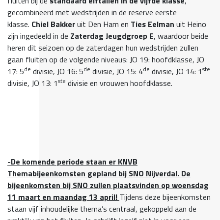
fluiten bij de
standaard elftallen in de vijfde klasse
,
gecombineerd met wedstrijden in de reserve eerste
klasse.
Chiel Bakker
uit Den Ham en
Ties Eelman
uit Heino
zijn ingedeeld in de
Zaterdag Jeugdgroep E
, waardoor beide
heren dit seizoen op de zaterdagen hun wedstrijden zullen
gaan fluiten op de volgende niveaus: JO 19: hoofdklasse, JO
de
de
de
ste
17: 5
divisie, JO 16: 5
divisie, JO 15: 4
divisie, JO 14: 1
ste
divisie, JO 13: 1
divisie en vrouwen hoofdklasse.
-De komende periode staan er KNVB
Themabijeenkomsten gepland bij SNO Nijverdal. De
bijeenkomsten bij SNO zullen plaatsvinden op woensdag
11 maart en maandag 13 april!
Tijdens deze bijeenkomsten
staan vijf inhoudelijke thema’s centraal, gekoppeld aan de