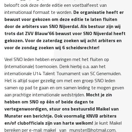
belooft ook deze derde editie een voetbalfeest van
internationaal formaat te worden.
De organisatie heeft er
bewust voor gekozen om deze editie te laten fluiten
door de arbiters van SNO Nijverdal. Als bestuur zijn wij
trots dat ZVV Blauw’66 bewust voor SNO Nijverdal heeft
gekozen. Voor de zaterdag zoeken wij acht arbiters en
voor de zondag zoeken wij 6 scheidsrechter!
Veel SNO leden hebben ervaringen met het fluiten op
(internationale) toernooien. Denk hierbij o.a. aan het
internationale U14 Talent Tournament van SC Genemuiden.
Het is altijd super gezellig om met een groep SNO leden
samen op pad te gaan en om samen leiding te mogen geven
aan prachtige internationale wedstrijden.
Mocht je zin
hebben om SNO op één of beide dagen te
vertegenwoordigen, stuur ons bestuurslid Maikel van
Munster een berichtje. Ook voormalig KNVB arbiters
en/of clubofficials zijn van harte welkom!
Je kunt Maikel
bereiken per e-mail: maikel_van_munster@hotmail.com.