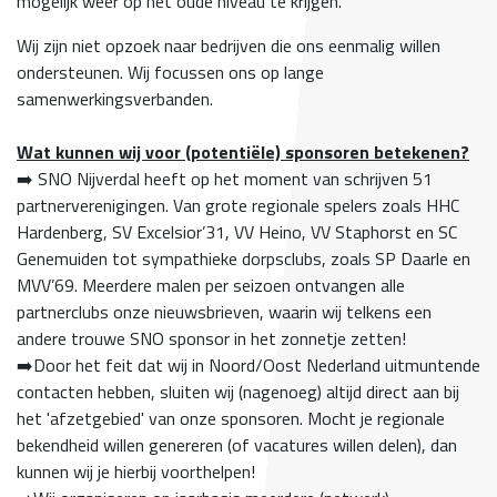
mogelijk weer op het oude niveau te krijgen.
Wij zijn niet opzoek naar bedrijven die ons eenmalig willen
ondersteunen. Wij focussen ons op lange
samenwerkingsverbanden.
Wat kunnen wij voor (potentiële) sponsoren betekenen?
➡️
SNO Nijverdal heeft op het moment van schrijven 51
partnerverenigingen. Van grote regionale spelers zoals HHC
Hardenberg, SV Excelsior’31, VV Heino, VV Staphorst en SC
Genemuiden tot sympathieke dorpsclubs, zoals SP Daarle en
MVV’69. Meerdere malen per seizoen ontvangen alle
partnerclubs onze nieuwsbrieven, waarin wij telkens een
andere trouwe SNO sponsor in het zonnetje zetten!
➡️
Door het feit dat wij in Noord/Oost Nederland uitmuntende
contacten hebben, sluiten wij (nagenoeg) altijd direct aan bij
het 'afzetgebied' van onze sponsoren. Mocht je regionale
bekendheid willen genereren (of vacatures willen delen), dan
kunnen wij je hierbij voorthelpen!