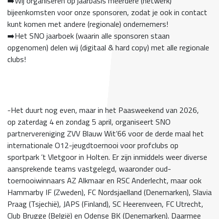
➡️
Wij organiseren op jaarbasis meerdere (netwerk)
bijeenkomsten voor onze sponsoren, zodat je ook in contact
kunt komen met andere (regionale) ondernemers!
➡️
Het SNO jaarboek (waarin alle sponsoren staan
opgenomen) delen wij (digitaal & hard copy) met alle regionale
clubs!
-Het duurt nog even, maar in het Paasweekend van 2026,
op zaterdag 4 en zondag 5 april, organiseert SNO
partnervereniging ZVV Blauw Wit’66 voor de derde maal het
internationale O12-jeugdtoernooi voor profclubs op
sportpark ’t Vletgoor in Holten. Er zijn inmiddels weer diverse
aansprekende teams vastgelegd, waaronder oud-
toernooiwinnaars AZ Alkmaar en RSC Anderlecht, maar ook
Hammarby IF (Zweden), FC Nordsjaelland (Denemarken), Slavia
Praag (Tsjechië), JAPS (Finland), SC Heerenveen, FC Utrecht,
Club Brugge (België) en Odense BK (Denemarken). Daarmee