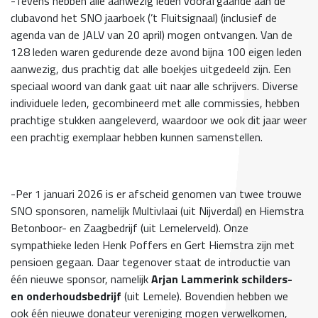
-Tevens hebben alle aanwezig leden voorafgaande aan de
clubavond het SNO jaarboek (’t Fluitsignaal) (inclusief de
agenda van de JALV van 20 april) mogen ontvangen. Van de
128 leden waren gedurende deze avond bijna 100 eigen leden
aanwezig, dus prachtig dat alle boekjes uitgedeeld zijn. Een
speciaal woord van dank gaat uit naar alle schrijvers. Diverse
individuele leden, gecombineerd met alle commissies, hebben
prachtige stukken aangeleverd, waardoor we ook dit jaar weer
een prachtig exemplaar hebben kunnen samenstellen.
-Per 1 januari 2026 is er afscheid genomen van twee trouwe
SNO sponsoren, namelijk Multivlaai (uit Nijverdal) en Hiemstra
Betonboor- en Zaagbedrijf (uit Lemelerveld). Onze
sympathieke leden Henk Poffers en Gert Hiemstra zijn met
pensioen gegaan. Daar tegenover staat de introductie van
één nieuwe sponsor, namelijk
Arjan Lammerink schilders-
en onderhoudsbedrijf
(uit Lemele). Bovendien hebben we
ook één nieuwe donateur vereniging mogen verwelkomen,