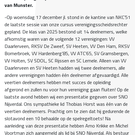
van Munster.
-Op woensdag 17 december jl. stond in de kantine van NKC’51
de laatste sessie van onze cursus verenigingsscheidsrechter
gepland. De klas van 2025 bestond uit 14 deelnemers, welke
afkomstig waren van de volgende 12 verenigingen: VV
Daarlerveen, RKSV De Zweef, SV Heeten, VV Den Ham, RKSV
Bornerbroek, VV Hardenberg’85, VV ATC’65, SV Gramsbergen,
VV Holten, SV SDOL, SC Rijssen en SC Lemele. Alleen van VV
Daarlerveen en SV Heeten hadden wij twee deelnemers, alle
andere verenigingen hadden één deelnemer afgevaardigd. Alle
veertien deelnemers hebben met succes de opleiding
afgerond en zullen nu voor hun vereniging gaan fluiten! Op de
laatste avond hebben wij een presentatie gegeven over SNO
Nijverdal. Ons sympathieke lid Thobias Horst was één van de
veertien deelnemers. Prachtig om te zien dat hij gedurende de
slotavond een 10 behaalde op de spelregeltoets! Na
aanleiding van deze presentatie hebben Arno Krikke en Michel
Voortman zich aangemeld als lid bij SNO Nijverdal. Als bestuur