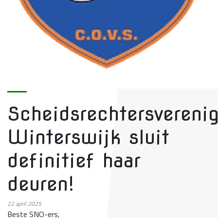
Scheidsrechtersvereni
Winterswijk sluit
definitief haar
deuren!
22
april 2025
Beste SNO-ers,