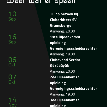
Weet wat
er speelt
10
TC op bezoek bij
Sep
Clubarbiters SV
Gramsbergen
Aanvang: 20:00
16
1ste Bijeenkomst
Sep
opleiding
Verenigingsscheidsrechter
Aanvang: 19:00
06
Clubavond Serdar
Okt
Gözübüyük
Aanvang: 20:00
07
2de Bijeenkomst
Okt
opleiding
Verenigingsscheidsrechter
Aanvang: 19:00
14
3de Bijeenkomst
Nov
opleiding