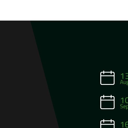
1
Au
1
Se
1